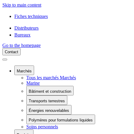
Skip to main content
Fiches techniques
Distributeurs
Bureaux
Go to the homepage
Contact
Marchés
Tous les marchés Marchés
Marine
Bâtiment et construction
Tous les marchés Bâtiment et construction
Transports terrestres
Composants du bâtiment
Tous les marchés Transports terrestres
Confinement chimique
Énergies renouvelables
Rail
Piscines
Tous les marchés Énergies renouvelables
Véhicules électriques à batterie
Piscines
Polymères pour formulations liquides
Énergie éolienne
Véhicules commerciaux
Soins personnels
Tous les marchés Polymères pour formulations liq
Installation solaire
Véhicules récréatifs
Modificateurs de rhéologie