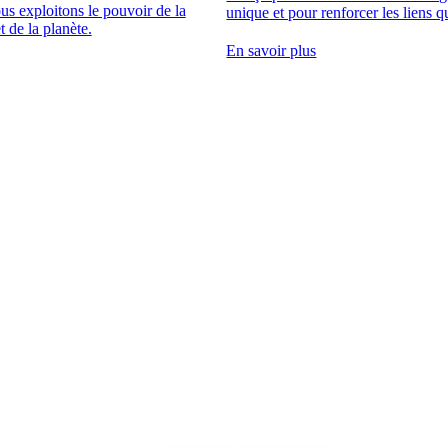
s exploitons le pouvoir de la
unique et pour renforcer les liens q
t de la planète.
En savoir plus