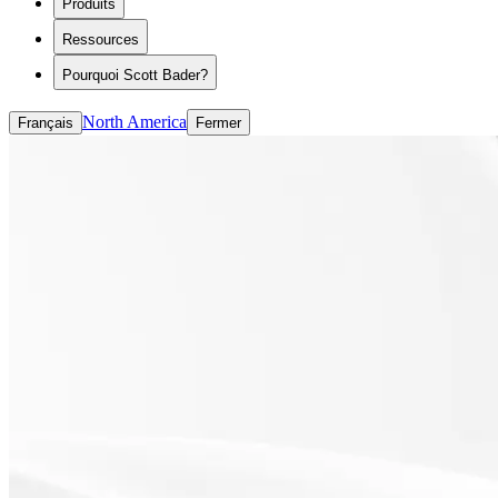
Produits
ASE/HASE
CASE (revêtements, adhésifs, mastics et élastomèr
Ressources
Liants à base de solvants
Liants à base d'eau
Pourquoi Scott Bader?
North America
Français
Fermer