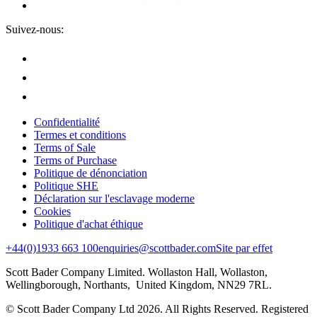
Suivez-nous:
Confidentialité
Termes et conditions
Terms of Sale
Terms of Purchase
Politique de dénonciation
Politique SHE
Déclaration sur l'esclavage moderne
Cookies
Politique d'achat éthique
+44(0)1933 663 100
enquiries@scottbader.com
Site par effet
Scott Bader Company Limited. Wollaston Hall, Wollaston,
Wellingborough, Northants, United Kingdom, NN29 7RL.
© Scott Bader Company Ltd 2026.
All Rights Reserved. Registered