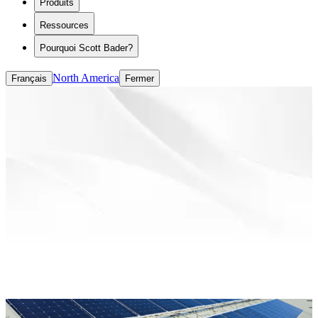
Produits
Modificateurs de rhéologie
ASE/HASE
Ressources
CASE (revêtements, adhésifs, mastics et
élastomères)
Pourquoi Scott Bader?
Liants à base de solvants
Liants à base d'eau
North America
Français
Fermer