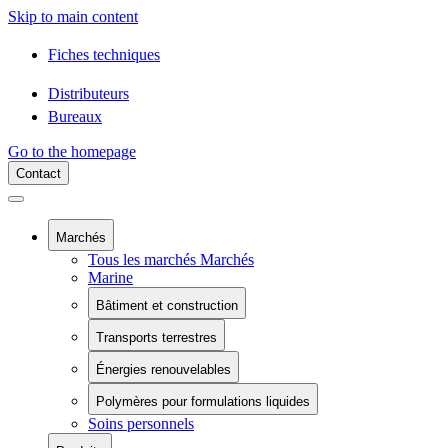
Skip to main content
Fiches techniques
Distributeurs
Bureaux
Go to the homepage
Contact
Marchés
Tous les marchés Marchés
Marine
Bâtiment et construction
Tous les marchés Bâtiment et construction
Transports terrestres
Composants du bâtiment
Tous les marchés Transports terrestres
Confinement chimique
Énergies renouvelables
Rail
Piscines
Tous les marchés Énergies renouvelables
Véhicules électriques à batterie
Piscines
Polymères pour formulations liquides
Énergie éolienne
Véhicules commerciaux
Soins personnels
Tous les marchés Polymères pour formulations
Installation solaire
Véhicules récréatifs
liquides