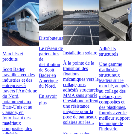
Distributeurs
Le réseau de
Adhésifs
Installation solaire
Marchés et
partenaires
structurels
produits
de
À la pointe de la
Une gamme
distribution
transition des
Scott Bader
d'adhésifs
de Scott
fixations
travaille avec des
structuraux
Bader en
mécaniques vers le
industries et des
leaders sur le
Amérique
collage, nos
entreprises à
marché, adaptés
du Nord.
adhésifs structurels
travers l'Amérique
au collage des
MMA sans apprêt
du Nord,
En savoir
métaux, des
Crestabond offrent
notamment aux
composites et
plus
une résistance
États-Unis et au
des plastiques,
inégalée pour la
Canada, en
fournis avec le
pose de panneaux
fournissant des
meilleur support
solaires sur les...
matériaux
technique de
composites, des
l'industrie.
En savoir plus
adhésifs