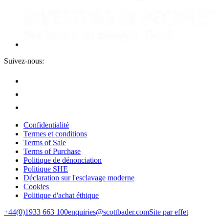
Suivez-nous:
Confidentialité
Termes et conditions
Terms of Sale
Terms of Purchase
Politique de dénonciation
Politique SHE
Déclaration sur l'esclavage moderne
Cookies
Politique d'achat éthique
+44(0)1933 663 100
enquiries@scottbader.com
Site par effet