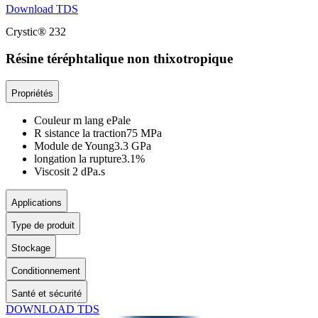
Download TDS
Crystic® 232
Résine téréphtalique non thixotropique
Propriétés
Couleur m lang e
Pale
R sistance la traction
75 MPa
Module de Young
3.3 GPa
longation la rupture
3.1%
Viscosit
2 dPa.s
Applications
Type de produit
Stockage
Conditionnement
Santé et sécurité
DOWNLOAD TDS