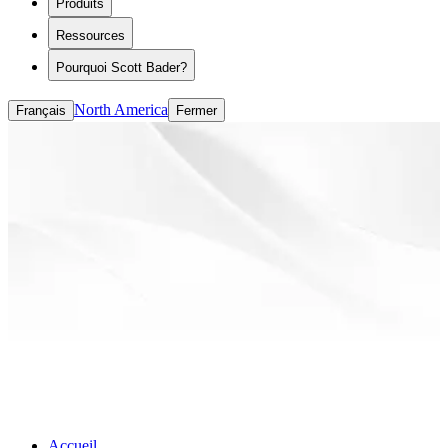
Produits
Modificateurs de rhéologie
ASE/HASE
Ressources
CASE (revêtements, adhésifs, mastics et
élastomères)
Pourquoi Scott Bader?
Liants à base de solvants
Liants à base d'eau
North America
Français
Fermer
Accueil