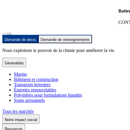
Batte
CONT
Demande de devis
Demande de renseignements
Nous exploitons le pouvoir de la chimie pour améliorer la vie.
Généralités
Marine
Bâtiment et construction
Transports terrestres
Énergies renouvelables
Polymères pour formulations liquides
Soins personnels
Tous les marchés
Notre impact social
Resources