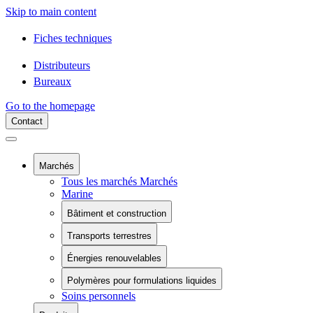
Skip to main content
Fiches techniques
Distributeurs
Bureaux
Go to the homepage
Contact
Marchés
Tous les marchés Marchés
Marine
Bâtiment et construction
Tous les marchés Bâtiment et construction
Transports terrestres
Composants du bâtiment
Tous les marchés Transports terrestres
Confinement chimique
Énergies renouvelables
Rail
Piscines
Tous les marchés Énergies renouvelables
Véhicules électriques à batterie
Piscines
Polymères pour formulations liquides
Énergie éolienne
Véhicules commerciaux
Soins personnels
Tous les marchés Polymères pour formulations
Installation solaire
Véhicules récréatifs
liquides