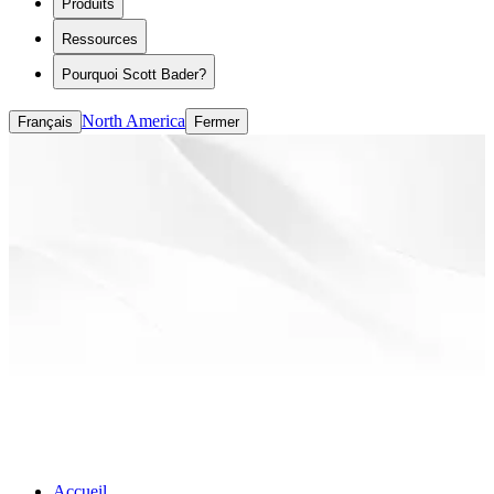
Produits
Modificateurs de rhéologie
ASE/HASE
Ressources
CASE (revêtements, adhésifs, mastics et
élastomères)
Pourquoi Scott Bader?
Liants à base de solvants
Liants à base d'eau
North America
Français
Fermer
Accueil