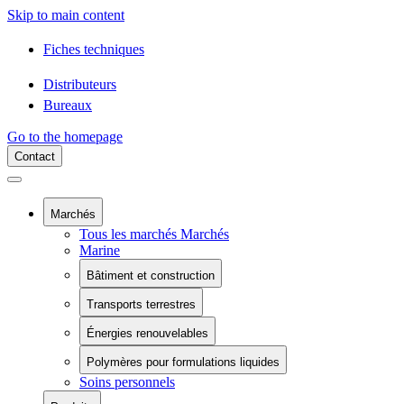
Skip to main content
Fiches techniques
Distributeurs
Bureaux
Go to the homepage
Contact
Marchés
Tous les marchés Marchés
Marine
Bâtiment et construction
Tous les marchés Bâtiment et construction
Transports terrestres
Composants du bâtiment
Tous les marchés Transports terrestres
Confinement chimique
Énergies renouvelables
Rail
Piscines
Tous les marchés Énergies renouvelables
Véhicules électriques à batterie
Piscines
Polymères pour formulations liquides
Énergie éolienne
Véhicules commerciaux
Soins personnels
Tous les marchés Polymères pour formulations
Installation solaire
Véhicules récréatifs
liquides