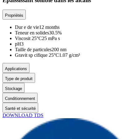
Épaississant soluble dans les alcalis
Propriétés
Dur e de vie
12 months
Teneur en solides
30.5%
Viscosit 25°C
25 mPa s
pH
3
Taille de particules
200 nm
Gravit sp cifique 25°C
1.07 g/cm³
Applications
Type de produit
Stockage
Conditionnement
Santé et sécurité
DOWNLOAD TDS