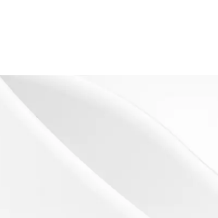
s
es)