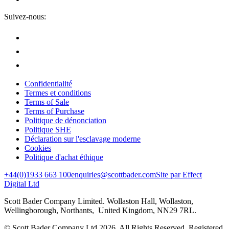
Suivez-nous:
Confidentialité
Termes et conditions
Terms of Sale
Terms of Purchase
Politique de dénonciation
Politique SHE
Déclaration sur l'esclavage moderne
Cookies
Politique d'achat éthique
+44(0)1933 663 100
enquiries@scottbader.com
Site par Effect
Digital Ltd
Scott Bader Company Limited. Wollaston Hall, Wollaston,
Wellingborough, Northants, United Kingdom, NN29 7RL.
© Scott Bader Company Ltd 2026.
All Rights Reserved. Registered