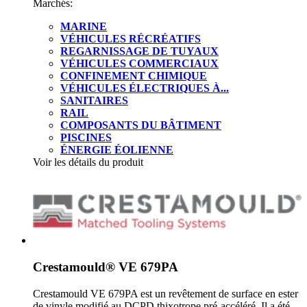
Marchés:
MARINE
VÉHICULES RÉCRÉATIFS
REGARNISSAGE DE TUYAUX
VÉHICULES COMMERCIAUX
CONFINEMENT CHIMIQUE
VÉHICULES ÉLECTRIQUES À...
SANITAIRES
RAIL
COMPOSANTS DU BÂTIMENT
PISCINES
ÉNERGIE ÉOLIENNE
Voir les détails du produit
Crestamould® VE 679PA
Crestamould VE 679PA est un revêtement de surface en ester
de vinyle modifié au DCPD thixotrope pré-accéléré. Il a été...