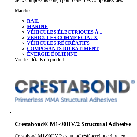
deux composants conçu pour coller des composites, des...
Marchés:
RAIL
MARINE
VÉHICULES ÉLECTRIQUES À...
VÉHICULES COMMERCIAUX
VÉHICULES RÉCRÉATIFS
COMPOSANTS DU BÂTIMENT
ÉNERGIE ÉOLIENNE
Voir les détails du produit
Crestabond® M1-90HV/2 Structural Adhesive
Crestabond M1-90HV/2 est un adhésif acrylique durci en