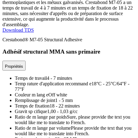
thermoplastiques et les métaux galvanisés. Crestabond M7-05 a un
temps de travail de 4 à 7 minutes et un temps de fixation de 18 à 22
minutes, sans nécessiter d'apprêts ou de préparation de surface
extensive, ce qui augmente la productivité dans le processus
d'assemblage.
Download TDS
Crestabond® M7-05 Structural Adhesive
Adhésif structural MMA sans primaire
Propriétés
Temps de travail
4 - 7 minutes
Temp rature d'application recommand e
18°C - 25°C/64°F -
77°F
Couleur m lang e
Off white
Remplissage de joint
1 - 5 mm
Temps de fixation
18 - 22 minutes
Gravit sp cifique
1,00 - 1,03 g/cc
Ratio de m lange par poids
Sure, please provide the text you
would like me to translate to French.
Ratio de m lange par volume
Please provide the text that you
would like me to translate into French.