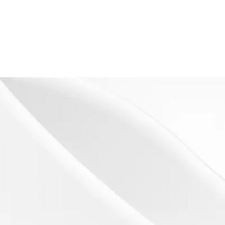
s
es)