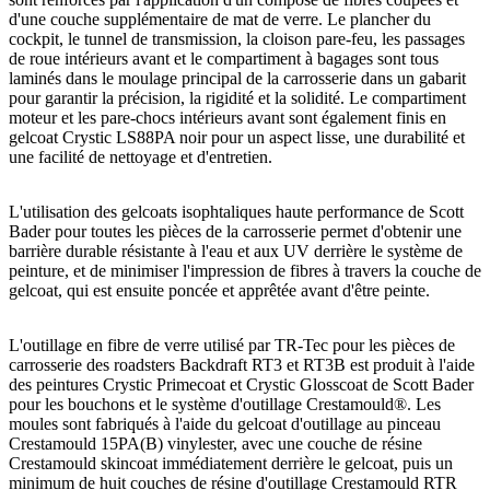
d'une couche supplémentaire de mat de verre. Le plancher du
cockpit, le tunnel de transmission, la cloison pare-feu, les passages
de roue intérieurs avant et le compartiment à bagages sont tous
laminés dans le moulage principal de la carrosserie dans un gabarit
pour garantir la précision, la rigidité et la solidité. Le compartiment
moteur et les pare-chocs intérieurs avant sont également finis en
gelcoat Crystic LS88PA noir pour un aspect lisse, une durabilité et
une facilité de nettoyage et d'entretien.
L'utilisation des gelcoats isophtaliques haute performance de Scott
Bader pour toutes les pièces de la carrosserie permet d'obtenir une
barrière durable résistante à l'eau et aux UV derrière le système de
peinture, et de minimiser l'impression de fibres à travers la couche de
gelcoat, qui est ensuite poncée et apprêtée avant d'être peinte.
L'outillage en fibre de verre utilisé par TR-Tec pour les pièces de
carrosserie des roadsters Backdraft RT3 et RT3B est produit à l'aide
des peintures Crystic Primecoat et Crystic Glosscoat de Scott Bader
pour les bouchons et le système d'outillage Crestamould®. Les
moules sont fabriqués à l'aide du gelcoat d'outillage au pinceau
Crestamould 15PA(B) vinylester, avec une couche de résine
Crestamould skincoat immédiatement derrière le gelcoat, puis un
minimum de huit couches de résine d'outillage Crestamould RTR