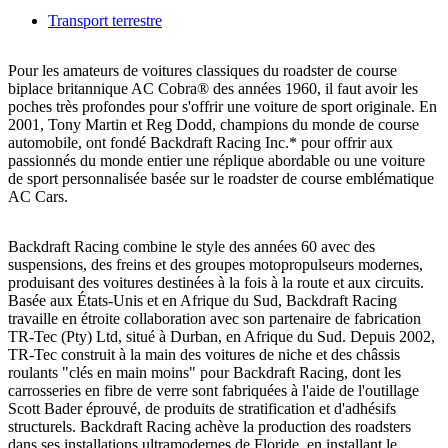
Transport terrestre
Pour les amateurs de voitures classiques du roadster de course
biplace britannique AC Cobra® des années 1960, il faut avoir les
poches très profondes pour s'offrir une voiture de sport originale. En
2001, Tony Martin et Reg Dodd, champions du monde de course
automobile, ont fondé Backdraft Racing Inc.* pour offrir aux
passionnés du monde entier une réplique abordable ou une voiture
de sport personnalisée basée sur le roadster de course emblématique
AC Cars.
Backdraft Racing combine le style des années 60 avec des
suspensions, des freins et des groupes motopropulseurs modernes,
produisant des voitures destinées à la fois à la route et aux circuits.
Basée aux États-Unis et en Afrique du Sud, Backdraft Racing
travaille en étroite collaboration avec son partenaire de fabrication
TR-Tec (Pty) Ltd, situé à Durban, en Afrique du Sud. Depuis 2002,
TR-Tec construit à la main des voitures de niche et des châssis
roulants "clés en main moins" pour Backdraft Racing, dont les
carrosseries en fibre de verre sont fabriquées à l'aide de l'outillage
Scott Bader éprouvé, de produits de stratification et d'adhésifs
structurels. Backdraft Racing achève la production des roadsters
dans ses installations ultramodernes de Floride, en installant le