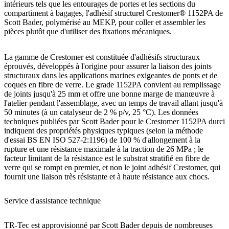
intérieurs tels que les entourages de portes et les sections du
compartiment à bagages, l'adhésif structurel Crestomer® 1152PA de
Scott Bader, polymérisé au MEKP, pour coller et assembler les
pièces plutôt que d'utiliser des fixations mécaniques.
La gamme de Crestomer est constituée d'adhésifs structuraux
éprouvés, développés à l'origine pour assurer la liaison des joints
structuraux dans les applications marines exigeantes de ponts et de
coques en fibre de verre. Le grade 1152PA convient au remplissage
de joints jusqu'à 25 mm et offre une bonne marge de manœuvre à
l'atelier pendant l'assemblage, avec un temps de travail allant jusqu'à
50 minutes (à un catalyseur de 2 % p/v, 25 °C). Les données
techniques publiées par Scott Bader pour le Crestomer 1152PA durci
indiquent des propriétés physiques typiques (selon la méthode
d'essai BS EN ISO 527-2:1196) de 100 % d'allongement à la
rupture et une résistance maximale à la traction de 26 MPa ; le
facteur limitant de la résistance est le substrat stratifié en fibre de
verre qui se rompt en premier, et non le joint adhésif Crestomer, qui
fournit une liaison très résistante et à haute résistance aux chocs.
Service d'assistance technique
TR-Tec est approvisionné par Scott Bader depuis de nombreuses