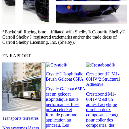
*Backdraft Racing is not affiliated with Shelby® Cobra®. Shelby®,
Carroll Shelby® registered trademarks and/or the trade dress of
Carroll Shelby Licensing, Inc. (Shelby).
EN RAPPORT
Crystic® Isophthalic
Crestabond® M1-
Brush Gelcoat 65PA
60HV/2 Structural
Adhesive
Crystic Gelcoat 65PA
est un gelcoat
Crestabond M1-
isophtalique haute
60HV/2 est un
performance. Il est
adhésif acrylique
pré-accéléré et
durci en deux
formulé pour une
composants conçu
Transports terrestres
application au
pour coller des
pinceau. Les
composites, des
Nos systèmes légers,