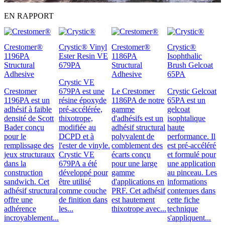
EN RAPPORT
Crestomer®
Crystic® Vinyl
Crestomer®
Crystic®
1196PA
Ester Resin VE
1186PA
Isophthalic
Structural
679PA
Structural
Brush Gelcoat
Adhesive
Adhesive
65PA
Crystic VE
Crestomer
679PA est une
Le Crestomer
Crystic Gelcoat
1196PA est un
résine époxyde
1186PA de notre
65PA est un
adhésif à faible
pré-accélérée,
gamme
gelcoat
densité de Scott
thixotrope,
d'adhésifs est un
isophtalique
Bader conçu
modifiée au
adhésif structural
haute
pour le
DCPD et à
polyvalent de
performance. Il
remplissage des
l'ester de vinyle.
comblement des
est pré-accéléré
jeux structuraux
Crystic VE
écarts conçu
et formulé pour
dans la
679PA a été
pour une large
une application
construction
développé pour
gamme
au pinceau. Les
sandwich. Cet
être utilisé
d'applications en
informations
adhésif structural
comme couche
PRF. Cet adhésif
contenues dans
offre une
de finition dans
est hautement
cette fiche
adhérence
les...
thixotrope avec...
technique
incroyablement...
s'appliquent...