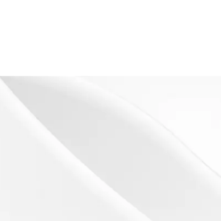
s
es)