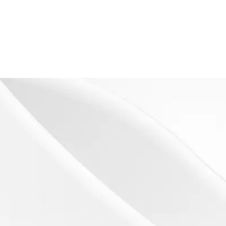
s
es)