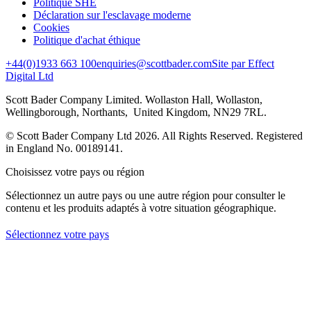
Politique SHE
Déclaration sur l'esclavage moderne
Cookies
Politique d'achat éthique
+44(0)1933 663 100
enquiries@scottbader.com
Site par Effect
Digital Ltd
Scott Bader Company Limited. Wollaston Hall, Wollaston,
Wellingborough, Northants, United Kingdom, NN29 7RL.
© Scott Bader Company Ltd 2026.
All Rights Reserved. Registered
in England No. 00189141.
Choisissez votre pays ou région
Sélectionnez un autre pays ou une autre région pour consulter le
contenu et les produits adaptés à votre situation géographique.
Sélectionnez votre pays