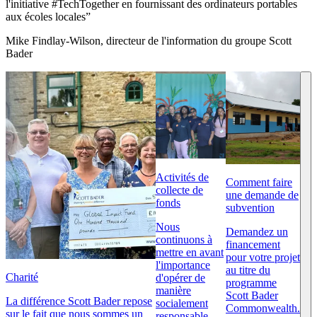
l'initiative #TechTogether en fournissant des ordinateurs portables
aux écoles locales
Mike Findlay-Wilson, directeur de l'information du groupe Scott
Bader
Activités de
Comment faire
collecte de
une demande de
fonds
subvention
Nous
Demandez un
continuons à
financement
mettre en avant
pour votre projet
l'importance
au titre du
Charité
d'opérer de
programme
manière
Scott Bader
La différence Scott Bader repose
socialement
Commonwealth.
sur le fait que nous sommes un
responsable.