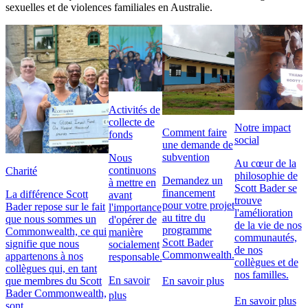
sexuelles et de violences familiales en Australie.
Activités de
collecte de
Notre impact
Comment faire
fonds
social
une demande de
subvention
Nous
Au cœur de la
continuons
Charité
philosophie de
Demandez un
à mettre en
Scott Bader se
financement
La différence Scott
avant
trouve
pour votre projet
Bader repose sur le fait
l'importance
l'amélioration
au titre du
que nous sommes un
d'opérer de
de la vie de nos
programme
Commonwealth, ce qui
manière
communautés,
Scott Bader
signifie que nous
socialement
de nos
Commonwealth.
appartenons à nos
responsable.
collègues et de
collègues qui, en tant
nos familles.
En savoir
que membres du Scott
En savoir plus
Bader Commonwealth,
plus
En savoir plus
sont...