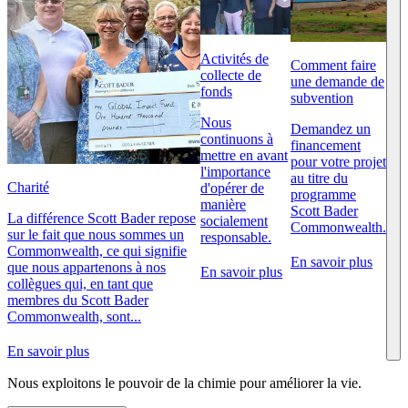
Activités de
Comment faire
collecte de
une demande de
fonds
subvention
Nous
Demandez un
continuons à
financement
mettre en avant
pour votre projet
l'importance
au titre du
Charité
d'opérer de
programme
manière
Scott Bader
La différence Scott Bader repose
socialement
Commonwealth.
sur le fait que nous sommes un
responsable.
Commonwealth, ce qui signifie
En savoir plus
que nous appartenons à nos
En savoir plus
collègues qui, en tant que
membres du Scott Bader
Commonwealth, sont...
En savoir plus
Nous exploitons le pouvoir de la chimie pour améliorer la vie.