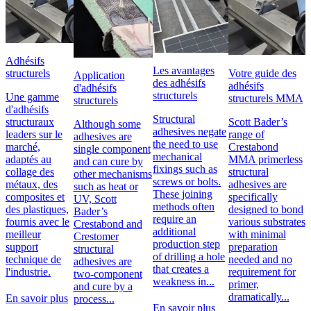
Adhésifs
Les avantages
Votre guide des
structurels
Application
des adhésifs
adhésifs
d'adhésifs
structurels
Une gamme
structurels MMA
structurels
d'adhésifs
Structural
Scott Bader’s
structuraux
Although some
adhesives negate
range of
leaders sur le
adhesives are
the need to use
Crestabond
marché,
single component
mechanical
MMA primerless
adaptés au
and can cure by
fixings such as
structural
collage des
other mechanisms
screws or bolts.
adhesives are
métaux, des
such as heat or
These joining
specifically
composites et
UV, Scott
methods often
designed to bond
des plastiques,
Bader’s
require an
various substrates
fournis avec le
Crestabond and
additional
with minimal
meilleur
Crestomer
production step
preparation
support
structural
of drilling a hole
needed and no
technique de
adhesives are
that creates a
requirement for
l'industrie.
two-component
weakness in...
primer,
and cure by a
dramatically...
En savoir plus
process...
En savoir plus