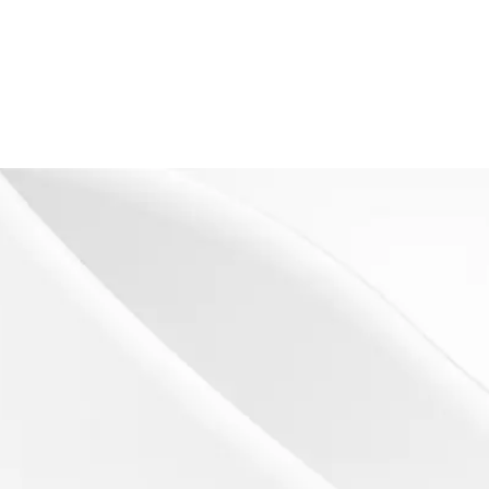
s
es)