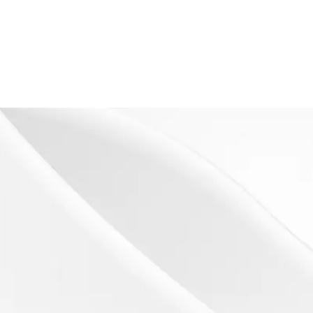
s
es)