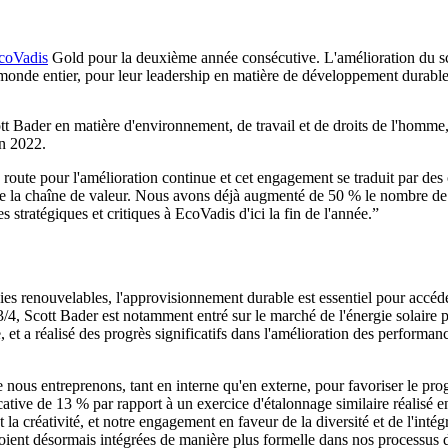
coVadis
Gold pour la deuxième année consécutive. L'amélioration du scor
 monde entier, pour leur leadership en matière de développement durable
tt Bader en matière d'environnement, de travail et de droits de l'homme
en 2022.
ute pour l'amélioration continue et cet engagement se traduit par des o
e de la chaîne de valeur. Nous avons déjà augmenté de 50 % le nombre de
stratégiques et critiques à EcoVadis d'ici la fin de l'année.
gies renouvelables, l'approvisionnement durable est essentiel pour accéde
023/4, Scott Bader est notamment entré sur le marché de l'énergie solair
et a réalisé des progrès significatifs dans l'amélioration des performan
es que nous entreprenons, tant en interne qu'en externe, pour favoriser l
ive de 13 % par rapport à un exercice d'étalonnage similaire réalisé en 2
 la créativité, et notre engagement en faveur de la diversité et de l'intég
soient désormais intégrées de manière plus formelle dans nos processus 