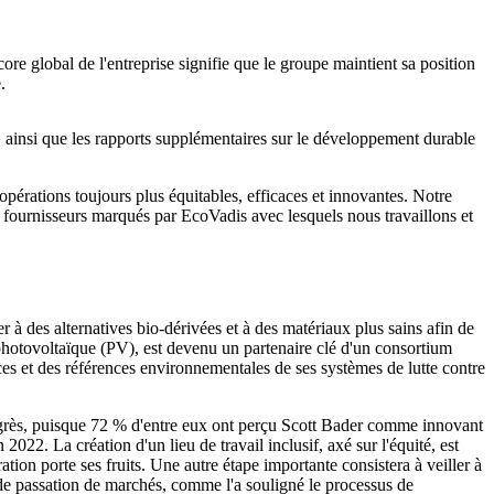
e global de l'entreprise signifie que le groupe maintient sa position
.
, ainsi que les rapports supplémentaires sur le développement durable
pérations toujours plus équitables, efficaces et innovantes. Notre
 fournisseurs marqués par EcoVadis avec lesquels nous travaillons et
r à des alternatives bio-dérivées et à des matériaux plus sains afin de
e photovoltaïque (PV), est devenu un partenaire clé d'un consortium
ces et des références environnementales de ses systèmes de lutte contre
e progrès, puisque 72 % d'entre eux ont perçu Scott Bader comme innovant
022. La création d'un lieu de travail inclusif, axé sur l'équité, est
ration porte ses fruits. Une autre étape importante consistera à veiller à
de passation de marchés, comme l'a souligné le processus de