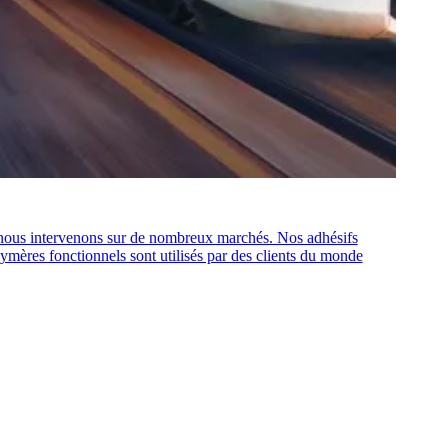
 nous intervenons sur de nombreux marchés. Nos adhésifs
olymères fonctionnels sont utilisés par des clients du monde