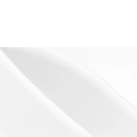
s
es)