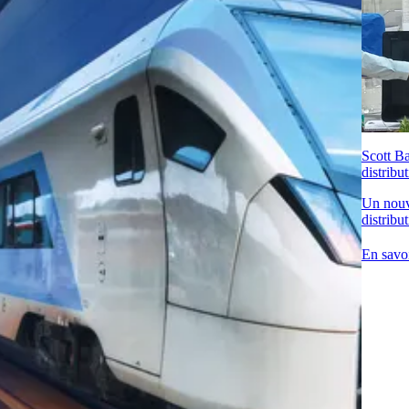
Scott Ba
distribu
Un nouv
distribu
En savoi