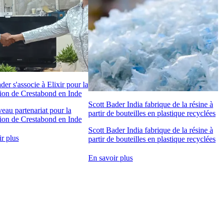
der s'associe à Elixir pour la
tion de Crestabond en Inde
Scott Bader India fabrique de la résine à
eau partenariat pour la
partir de bouteilles en plastique recyclées
tion de Crestabond en Inde
Scott Bader India fabrique de la résine à
r plus
partir de bouteilles en plastique recyclées
En savoir plus