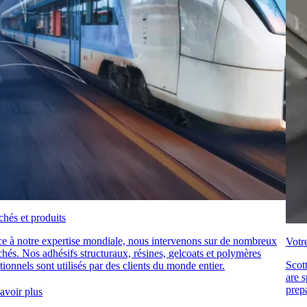
hés et produits
e à notre expertise mondiale, nous intervenons sur de nombreux
Votr
hés. Nos adhésifs structuraux, résines, gelcoats et polymères
Scot
tionnels sont utilisés par des clients du monde entier.
are s
prepa
avoir plus