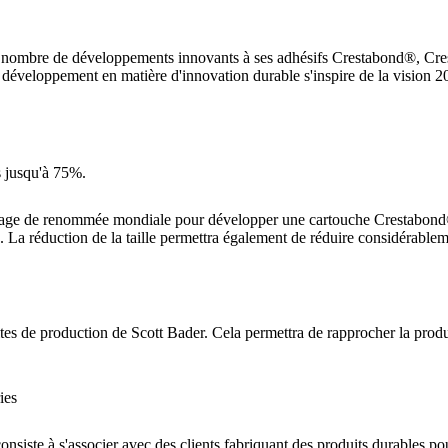
in nombre de développements innovants à ses adhésifs Crestabond®, Cres
éveloppement en matière d'innovation durable s'inspire de la vision 203
s jusqu'à 75%.
llage de renommée mondiale pour développer une cartouche Crestabond® p
. La réduction de la taille permettra également de réduire considérableme
ites de production de Scott Bader. Cela permettra de rapprocher la produc
ies
 consiste à s'associer avec des clients fabriquant des produits durables