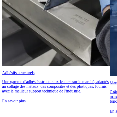
Adhésifs structurels
Une gamme d'adhésifs structuraux leaders sur le marché, adaptés
Marc
au collage des métaux, des composites et des plastiques, fournis
avec le meilleur support technique de l'industrie.
Grâc
marc
En savoir plus
fonc
En s