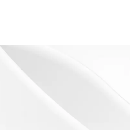
s
es)