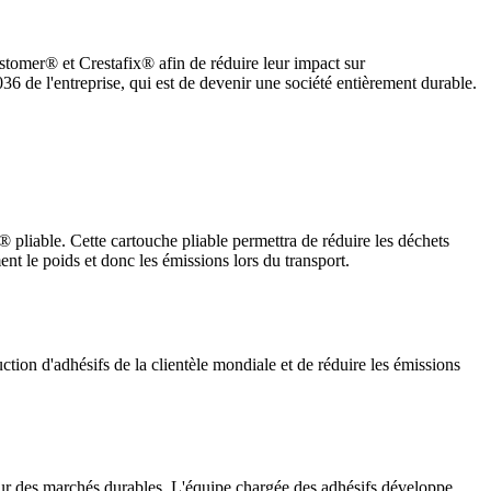
tomer® et Crestafix® afin de réduire leur impact sur
6 de l'entreprise, qui est de devenir une société entièrement durable.
liable. Cette cartouche pliable permettra de réduire les déchets
nt le poids et donc les émissions lors du transport.
tion d'adhésifs de la clientèle mondiale et de réduire les émissions
 pour des marchés durables. L'équipe chargée des adhésifs développe