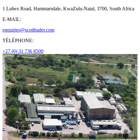
1 Lubex Road, Hammarsdale, KwaZulu-Natal, 3700, South Africa
E-MAIL:
enquiries@scottbader.com
TÉLÉPHONE:
+27 (0) 31 736 8500