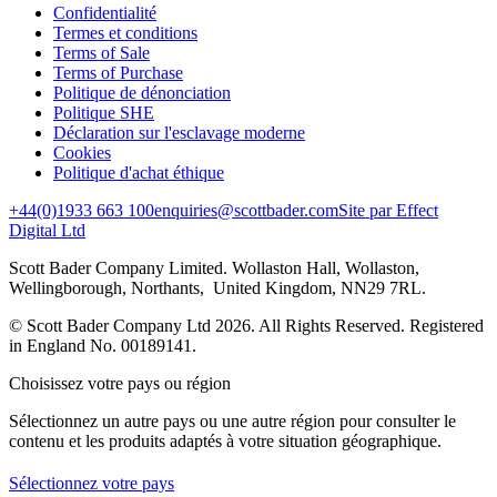
Confidentialité
Termes et conditions
Terms of Sale
Terms of Purchase
Politique de dénonciation
Politique SHE
Déclaration sur l'esclavage moderne
Cookies
Politique d'achat éthique
+44(0)1933 663 100
enquiries@scottbader.com
Site par Effect
Digital Ltd
Scott Bader Company Limited. Wollaston Hall, Wollaston,
Wellingborough, Northants, United Kingdom, NN29 7RL.
© Scott Bader Company Ltd 2026.
All Rights Reserved. Registered
in England No. 00189141.
Choisissez votre pays ou région
Sélectionnez un autre pays ou une autre région pour consulter le
contenu et les produits adaptés à votre situation géographique.
Sélectionnez votre pays