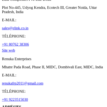
Plot No-445, Udyog Kendra, Ecotech III, Greater Noida, Uttar
Pradesh, India
E-MAIL:
sales@elink.co.in
TÉLÉPHONE:
+91 80762 38306
Site web
Renuka Enterprises
Mhatre Pada Road, Phase II, MIDC, Dombivali East, MIDC, India
E-MAIL:
renukafrp2011@gmail.com
TÉLÉPHONE:
+91 9223515030
ADHÉSIFS