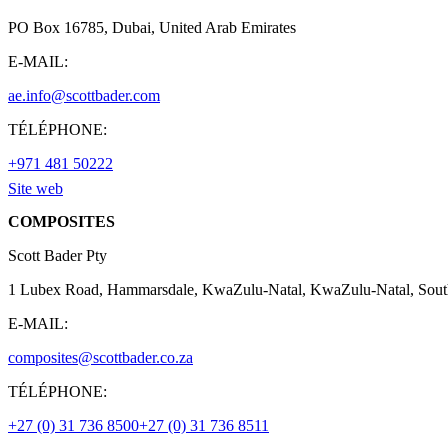
PO Box 16785, Dubai, United Arab Emirates
E-MAIL:
ae.info@scottbader.com
TÉLÉPHONE:
+971 481 50222
Site web
COMPOSITES
Scott Bader Pty
1 Lubex Road, Hammarsdale, KwaZulu-Natal, KwaZulu-Natal, Sout
E-MAIL:
composites@scottbader.co.za
TÉLÉPHONE:
+27 (0) 31 736 8500
+27 (0) 31 736 8511