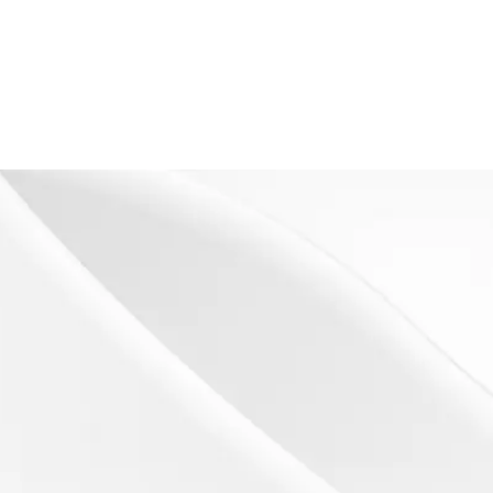
s
es)