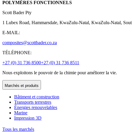
POLYMÈRES FONCTIONNELS
Scott Bader Pty
1 Lubex Road, Hammarsdale, KwaZulu-Natal, KwaZulu-Natal, Sout
E-MAIL:
composites@scottbader.co.za
TÉLÉPHONE:
+27 (0) 31 736 8500
+27 (0) 31 736 8511
Nous exploitons le pouvoir de la chimie pour améliorer la vie.
Marchés et produits
Bâtiment et construction
Transports terrestres
Énergies renouvelables
Marine
Impression 3D
Tous les marchés