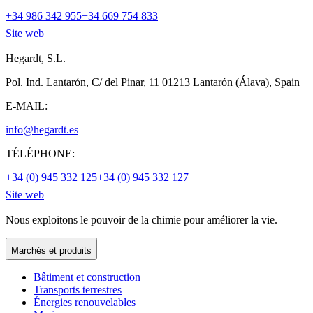
+34 986 342 955
+34 669 754 833
Site web
Hegardt, S.L.
Pol. Ind. Lantarón, C/ del Pinar, 11 01213 Lantarón (Álava), Spain
E-MAIL:
info@hegardt.es
TÉLÉPHONE:
+34 (0) 945 332 125
+34 (0) 945 332 127
Site web
Nous exploitons le pouvoir de la chimie pour améliorer la vie.
Marchés et produits
Bâtiment et construction
Transports terrestres
Énergies renouvelables