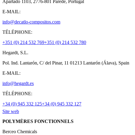
Apartado 1103, 2776-801 Parede, Portugal
E-MAIL:
info@decatlo-compositos.com
TÉLÉPHONE:
+351 (0) 214 532 769
+351 (0) 214 532 780
Hegardt, S.L.
Pol. Ind. Lantarón, C/ del Pinar, 11 01213 Lantarón (Álava), Spain
E-MAIL:
info@hegardt.es
TÉLÉPHONE:
+34 (0) 945 332 125
+34 (0) 945 332 127
Site web
POLYMÈRES FONCTIONNELS
Berceo Chemicals