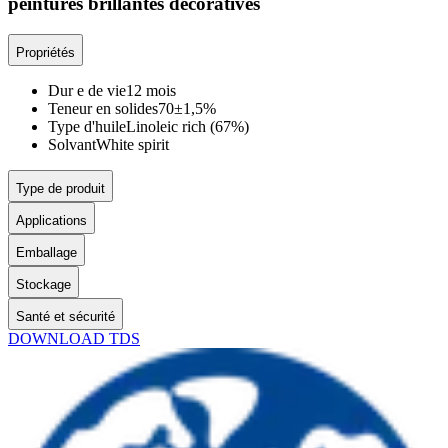
peintures brillantes décoratives
Propriétés
Dur e de vie
12 mois
Teneur en solides
70±1,5%
Type d'huile
Linoleic rich (67%)
Solvant
White spirit
Type de produit
Applications
Emballage
Stockage
Santé et sécurité
DOWNLOAD TDS