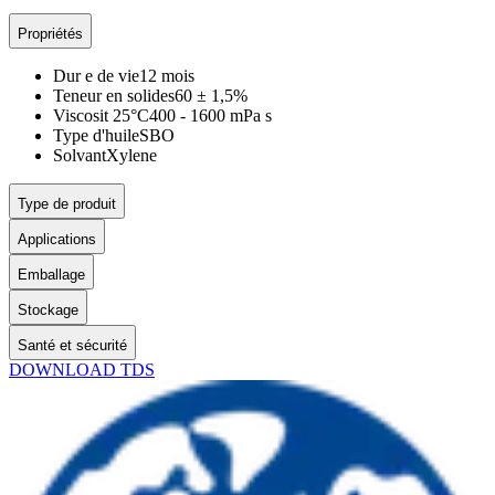
Propriétés
Dur e de vie
12 mois
Teneur en solides
60 ± 1,5%
Viscosit 25°C
400 - 1600 mPa s
Type d'huile
SBO
Solvant
Xylene
Type de produit
Applications
Emballage
Stockage
Santé et sécurité
DOWNLOAD TDS