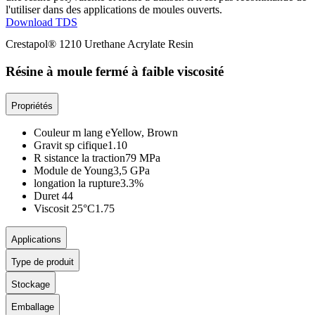
l'utiliser dans des applications de moules ouverts.
Download TDS
Crestapol® 1210 Urethane Acrylate Resin
Résine à moule fermé à faible viscosité
Propriétés
Couleur m lang e
Yellow, Brown
Gravit sp cifique
1.10
R sistance la traction
79 MPa
Module de Young
3,5 GPa
longation la rupture
3.3%
Duret
44
Viscosit 25°C
1.75
Applications
Type de produit
Stockage
Emballage