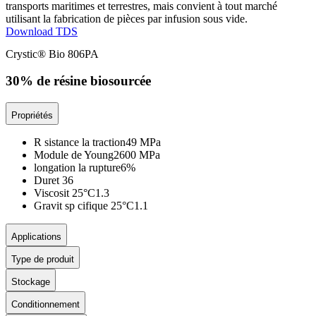
transports maritimes et terrestres, mais convient à tout marché
utilisant la fabrication de pièces par infusion sous vide.
Download TDS
Crystic® Bio 806PA
30% de résine biosourcée
Propriétés
R sistance la traction
49 MPa
Module de Young
2600 MPa
longation la rupture
6%
Duret
36
Viscosit 25°C
1.3
Gravit sp cifique 25°C
1.1
Applications
Type de produit
Stockage
Conditionnement