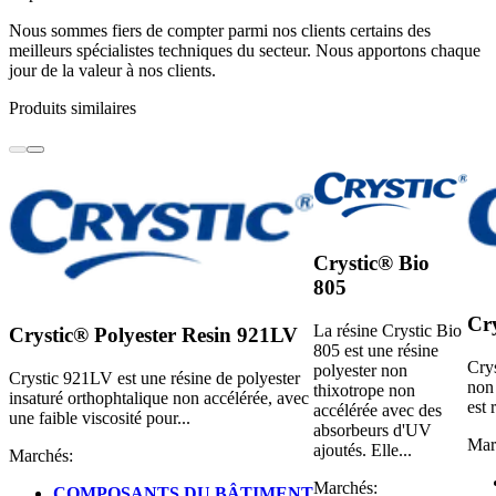
Nous sommes fiers de compter parmi nos clients certains des
meilleurs spécialistes techniques du secteur. Nous apportons chaque
jour de la valeur à nos clients.
Produits similaires
Crystic® Bio
805
Cr
La résine Crystic Bio
Crystic® Polyester Resin 921LV
805 est une résine
Crys
polyester non
Crystic 921LV est une résine de polyester
non 
thixotrope non
insaturé orthophtalique non accélérée, avec
est 
accélérée avec des
une faible viscosité pour...
absorbeurs d'UV
Mar
ajoutés. Elle...
Marchés:
Marchés:
COMPOSANTS DU BÂTIMENT