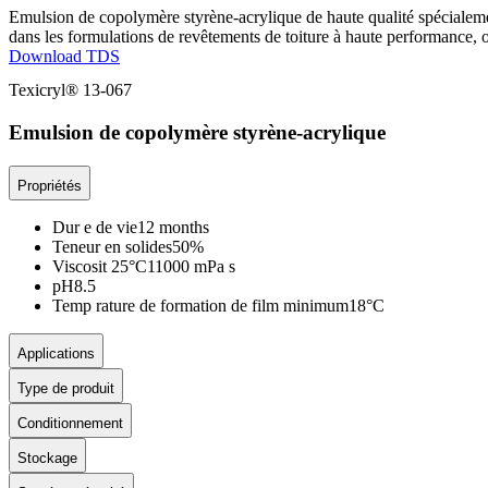
Emulsion de copolymère styrène-acrylique de haute qualité spécialemen
dans les formulations de revêtements de toiture à haute performance, o
Download TDS
Texicryl® 13-067
Emulsion de copolymère styrène-acrylique
Propriétés
Dur e de vie
12 months
Teneur en solides
50%
Viscosit 25°C
11000 mPa s
pH
8.5
Temp rature de formation de film minimum
18°C
Applications
Type de produit
Conditionnement
Stockage