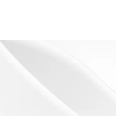
s
es)