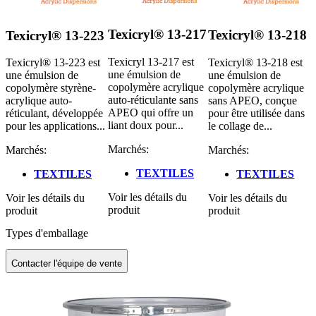
Texicryl® 13-217
Texicryl® 13-218
Texicryl® 13-223
Texicryl 13-217 est
Texicryl® 13-218 est
Texicryl® 13-223 est
une émulsion de
une émulsion de
une émulsion de
copolymère acrylique
copolymère acrylique
copolymère styrène-
auto-réticulante sans
sans APEO, conçue
acrylique auto-
APEO qui offre un
pour être utilisée dans
réticulant, développée
liant doux pour...
le collage de...
pour les applications...
Marchés:
Marchés:
Marchés:
TEXTILES
TEXTILES
TEXTILES
Voir les détails du
Voir les détails du
Voir les détails du
produit
produit
produit
Types d'emballage
Contacter l'équipe de vente