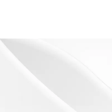
s
es)