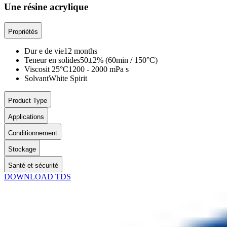
Une résine acrylique
Propriétés
Dur e de vie
12 months
Teneur en solides
50±2% (60min / 150°C)
Viscosit 25°C
1200 - 2000 mPa s
Solvant
White Spirit
Product Type
Applications
Conditionnement
Stockage
Santé et sécurité
DOWNLOAD TDS