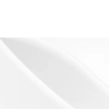
s
es)