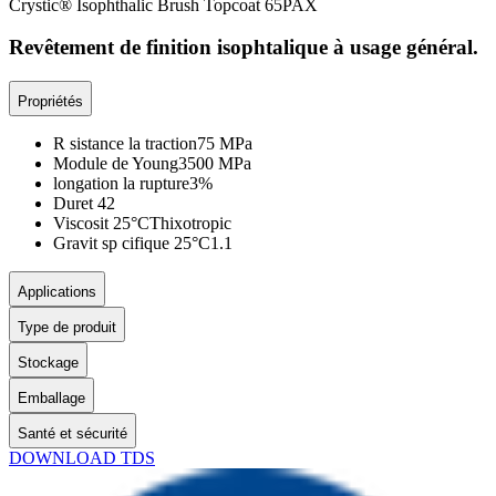
Crystic® Isophthalic Brush Topcoat 65PAX
Revêtement de finition isophtalique à usage général.
Propriétés
R sistance la traction
75 MPa
Module de Young
3500 MPa
longation la rupture
3%
Duret
42
Viscosit 25°C
Thixotropic
Gravit sp cifique 25°C
1.1
Applications
Type de produit
Stockage
Emballage
Santé et sécurité
DOWNLOAD TDS