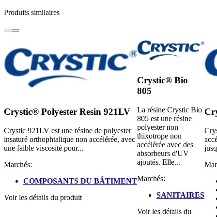
Produits similaires
Crystic® Bio
805
La résine Crystic Bio
Crystic® Polyester Resin 921LV
Cr
805 est une résine
polyester non
Crystic 921LV est une résine de polyester
Crys
thixotrope non
insaturé orthophtalique non accélérée, avec
accé
accélérée avec des
une faible viscosité pour...
jusq
absorbeurs d'UV
ajoutés. Elle...
Marchés:
Mar
Marchés:
COMPOSANTS DU BÂTIMENT
SANITAIRES
Voir les détails du produit
Voir les détails du