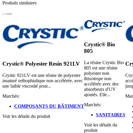
Produits similaires
Crystic® Bio
805
La résine Crystic Bio
Crystic® Polyester Resin 921LV
Cr
805 est une résine
polyester non
Crystic 921LV est une résine de polyester
Crys
thixotrope non
insaturé orthophtalique non accélérée, avec
accé
accélérée avec des
une faible viscosité pour...
jusq
absorbeurs d'UV
ajoutés. Elle...
Marchés:
Mar
Marchés:
COMPOSANTS DU BÂTIMENT
SANITAIRES
Voir les détails du produit
Voir les détails du
produit