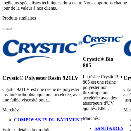
meilleurs spécialistes techniques du secteur. Nous apportons chaque
jour de la valeur à nos clients.
Produits similaires
Crystic® Bio
805
La résine Crystic Bio
Crystic® Polyester Resin 921LV
Cr
805 est une résine
polyester non
Crystic 921LV est une résine de polyester
Crys
thixotrope non
insaturé orthophtalique non accélérée, avec
accé
accélérée avec des
une faible viscosité pour...
jusq
absorbeurs d'UV
ajoutés. Elle...
Marchés:
Mar
Marchés:
COMPOSANTS DU BÂTIMENT
SANITAIRES
Voir les détails du produit