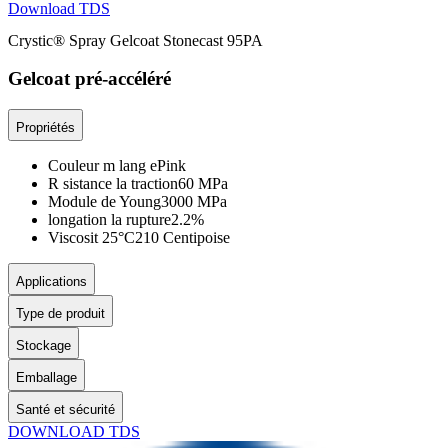
Download TDS
Crystic® Spray Gelcoat Stonecast 95PA
Gelcoat pré-accéléré
Propriétés
Couleur m lang e
Pink
R sistance la traction
60 MPa
Module de Young
3000 MPa
longation la rupture
2.2%
Viscosit 25°C
210 Centipoise
Applications
Type de produit
Stockage
Emballage
Santé et sécurité
DOWNLOAD TDS