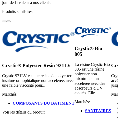
jour de la valeur à nos clients.
Produits similaires
Crystic® Bio
805
La résine Crystic Bio
Crystic® Polyester Resin 921LV
Cr
805 est une résine
polyester non
Crystic 921LV est une résine de polyester
Crys
thixotrope non
insaturé orthophtalique non accélérée, avec
accé
accélérée avec des
une faible viscosité pour...
jusq
absorbeurs d'UV
ajoutés. Elle...
Marchés:
Mar
Marchés:
COMPOSANTS DU BÂTIMENT
SANITAIRES
Voir les détails du produit