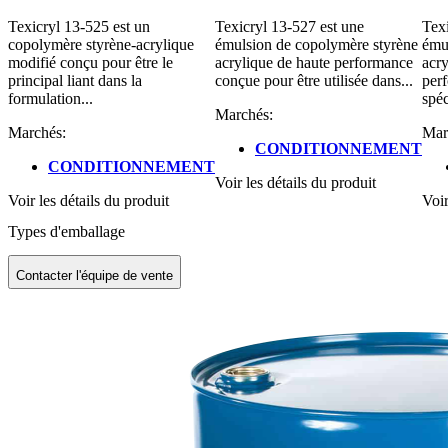
Texicryl 13-525 est un
Texicryl 13-527 est une
Texi
copolymère styrène-acrylique
émulsion de copolymère styrène
ému
modifié conçu pour être le
acrylique de haute performance
acry
principal liant dans la
conçue pour être utilisée dans...
per
formulation...
spéc
Marchés:
Marchés:
Mar
CONDITIONNEMENT
CONDITIONNEMENT
Voir les détails du produit
Voir les détails du produit
Voir
Types d'emballage
Contacter l'équipe de vente