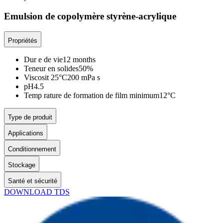
Emulsion de copolymère styrène-acrylique
Propriétés
Dur e de vie
12 months
Teneur en solides
50%
Viscosit 25°C
200 mPa s
pH
4.5
Temp rature de formation de film minimum
12°C
Type de produit
Applications
Conditionnement
Stockage
Santé et sécurité
DOWNLOAD TDS