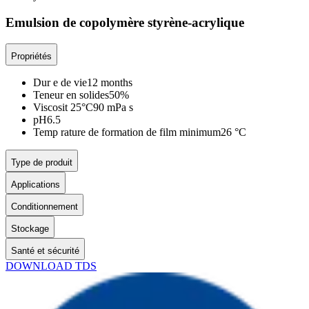
Emulsion de copolymère styrène-acrylique
Propriétés
Dur e de vie
12 months
Teneur en solides
50%
Viscosit 25°C
90 mPa s
pH
6.5
Temp rature de formation de film minimum
26 °C
Type de produit
Applications
Conditionnement
Stockage
Santé et sécurité
DOWNLOAD TDS