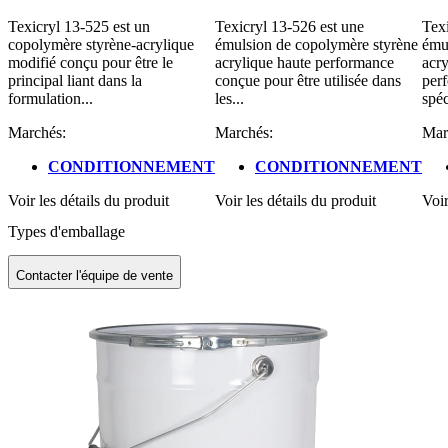
Texicryl 13-525 est un
Texicryl 13-526 est une
Texi
copolymère styrène-acrylique
émulsion de copolymère styrène
ému
modifié conçu pour être le
acrylique haute performance
acry
principal liant dans la
conçue pour être utilisée dans
per
formulation...
les...
spéc
Marchés:
Marchés:
Mar
CONDITIONNEMENT
CONDITIONNEMENT
Voir les détails du produit
Voir les détails du produit
Voir
Types d'emballage
Contacter l'équipe de vente